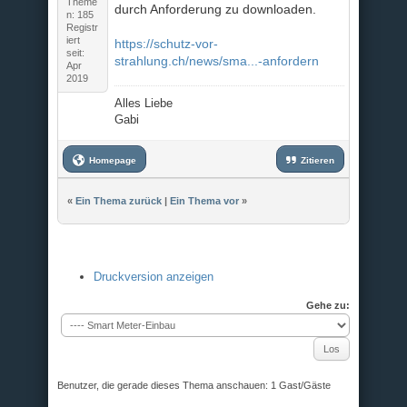
Theme
durch Anforderung zu downloaden.
n: 185
Registr
iert
https://schutz-vor-
seit:
strahlung.ch/news/sma...-anfordern
Apr
2019
Alles Liebe
Gabi
Homepage
Zitieren
«
Ein Thema zurück
|
Ein Thema vor
»
Druckversion anzeigen
Gehe zu:
Benutzer, die gerade dieses Thema anschauen: 1 Gast/Gäste