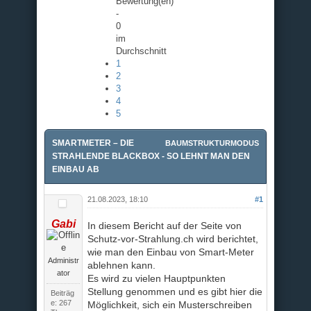
Bewertung(en)
-
0
im
Durchschnitt
1
2
3
4
5
SMARTMETER – DIE
BAUMSTRUKTURMODUS
STRAHLENDE BLACKBOX - SO LEHNT MAN DEN
EINBAU AB
21.08.2023, 18:10
#1
Gabi
In diesem Bericht auf der Seite von
Schutz-vor-Strahlung.ch wird berichtet,
wie man den Einbau von Smart-Meter
Administr
ablehnen kann.
ator
Es wird zu vielen Hauptpunkten
Stellung genommen und es gibt hier die
Beiträg
e: 267
Möglichkeit, sich ein Musterschreiben