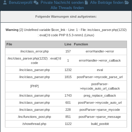
Benutzerprofil
Private Nachricht senden
Alle Beiträge finden
Alle Threads finden
Folgende Warnungen sind aufgetreten:
Warning
[2] Undefined variable $icon_link - Line: 1 - File: inc/class_parser.php(1232)
: eval()'d code PHP 8.5.3-nmm1 (Linux)
File
Line
Function
/inc/class_error.php
157
errorHandler->error
/inc/class_parser.php(1232) : eval()'d
1
errorHandler->error_callback
code
/inc/class_parser.php
1232
eval
/inc/class_parser.php
1815
postParser->mycode_parse_url
postParser-
[PHP]
>mycode_auto_url_callback
/inc/class_parser.php
1743
preg_replace_callback
/inc/class_parser.php
601
postParser->mycode_auto_url
/inc/class_parser.php
228
postParser->parse_mycode
/inc/functions_post.php
851
postParser->parse_message
/showthread.php
1122
build_postbit