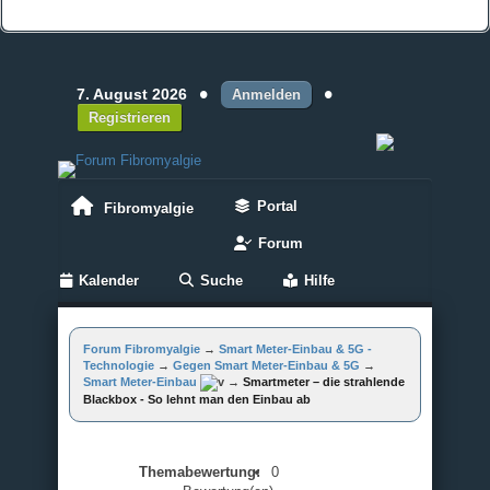
•
•
7. August 2026
Anmelden
Registrieren
Portal
Fibromyalgie
Forum
Kalender
Suche
Hilfe
Forum Fibromyalgie
→
Smart Meter-Einbau & 5G -
Technologie
→
Gegen Smart Meter-Einbau & 5G
→
Smart Meter-Einbau
→
Smartmeter – die strahlende
Blackbox - So lehnt man den Einbau ab
Themabewertung:
0