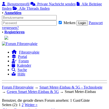
Benutzerprofil
Private Nachricht senden
Alle Beiträge
finden
Alle Threads finden
•
Anmelden
Merken
Passwort
vergessen?
•
Registrieren
Fibromyalgie
Portal
Forum
Kalender
Suche
Hilfe
Forum Fibromyalgie
→
Smart Meter-Einbau & 5G - Technologie
→
Gegen Smart Meter-Einbau & 5G
→
Smart Meter-Einbau
Benutzer, die gerade dieses Forum ansehen: 1 Gast/Gäste
Seiten (2):
1
2
Weiter »