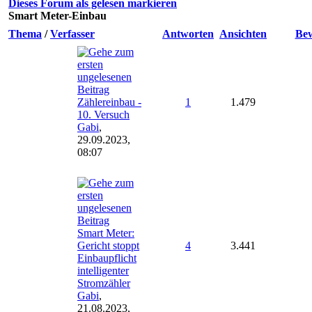
Dieses Forum als gelesen markieren
Smart Meter-Einbau
Thema
/
Verfasser
Antworten
Ansichten
Be
Zählereinbau -
1
1.479
10. Versuch
Gabi
,
29.09.2023,
08:07
Smart Meter:
Gericht stoppt
4
3.441
Einbaupflicht
intelligenter
Stromzähler
Gabi
,
21.08.2023,