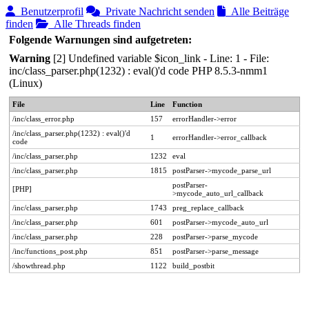
Benutzerprofil
Private Nachricht senden
Alle Beiträge
finden
Alle Threads finden
Folgende Warnungen sind aufgetreten:
Warning
[2] Undefined variable $icon_link - Line: 1 - File:
inc/class_parser.php(1232) : eval()'d code PHP 8.5.3-nmm1
(Linux)
File
Line
Function
/inc/class_error.php
157
errorHandler->error
/inc/class_parser.php(1232) : eval()'d
1
errorHandler->error_callback
code
/inc/class_parser.php
1232
eval
/inc/class_parser.php
1815
postParser->mycode_parse_url
postParser-
[PHP]
>mycode_auto_url_callback
/inc/class_parser.php
1743
preg_replace_callback
/inc/class_parser.php
601
postParser->mycode_auto_url
/inc/class_parser.php
228
postParser->parse_mycode
/inc/functions_post.php
851
postParser->parse_message
/showthread.php
1122
build_postbit