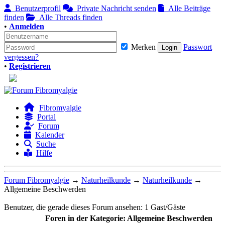
Benutzerprofil
Private Nachricht senden
Alle Beiträge
finden
Alle Threads finden
•
Anmelden
Merken
Passwort
vergessen?
•
Registrieren
Fibromyalgie
Portal
Forum
Kalender
Suche
Hilfe
Forum Fibromyalgie
→
Naturheilkunde
→
Naturheilkunde
→
Allgemeine Beschwerden
Benutzer, die gerade dieses Forum ansehen: 1 Gast/Gäste
Foren in der Kategorie: Allgemeine Beschwerden